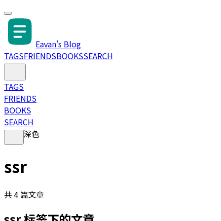
Eavan's Blog
TAGS
FRIENDS
BOOKS
SEARCH
TAGS
FRIENDS
BOOKS
SEARCH
深色
ssr
共
4
篇文章
ssr
标签下的文章