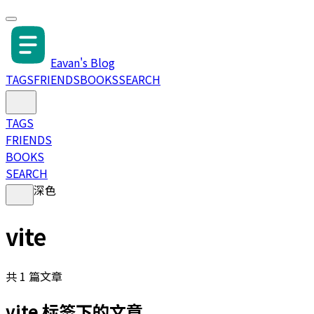
Eavan's Blog
TAGS
FRIENDS
BOOKS
SEARCH
TAGS
FRIENDS
BOOKS
SEARCH
深色
vite
共
1
篇文章
vite
标签下的文章